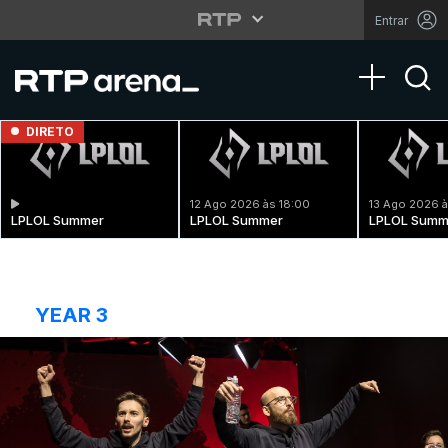
Entrar
Toggle na
DIRETO
12 Ago 2026 às 18:00
13 Ago 2026 à
LPLOL Summer
LPLOL Summer
LPLOL Summ
YEAR 3