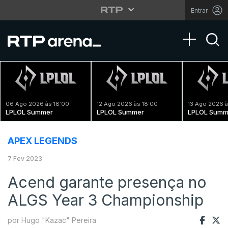
Entrar
Toggle na
06 Ago 2026 às 18:00
12 Ago 2026 às 18:00
13 Ago 2026 à
LPLOL Summer
LPLOL Summer
LPLOL Summ
APEX LEGENDS
7 Fev 2023
Acend garante presença no
ALGS Year 3 Championship
por Hugo "Kazac" Pereira