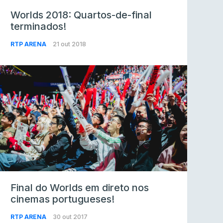
Worlds 2018: Quartos-de-final
terminados!
RTP ARENA
21 out 2018
Final do Worlds em direto nos
cinemas portugueses!
RTP ARENA
30 out 2017