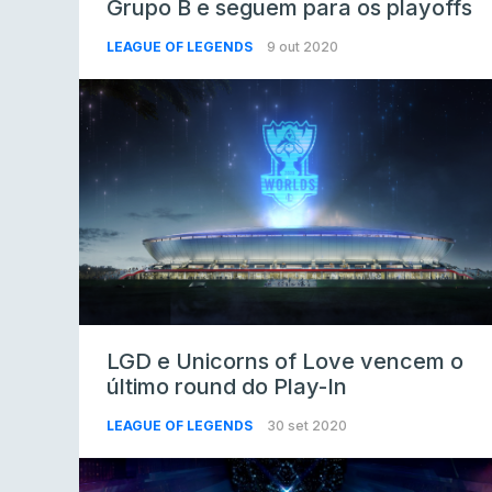
Grupo B e seguem para os playoffs
LEAGUE OF LEGENDS
9 out 2020
LGD e Unicorns of Love vencem o
último round do Play-In
LEAGUE OF LEGENDS
30 set 2020