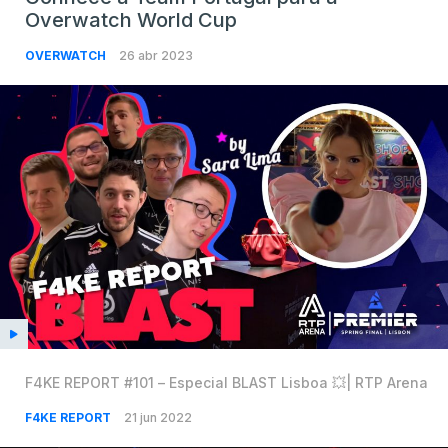
Overwatch World Cup
OVERWATCH
26 abr 2023
F4KE REPORT #101 – Especial BLAST Lisboa 💥| RTP Arena
F4KE REPORT
21 jun 2022