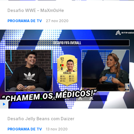
Desafio WWE – MaXm0sHe
PROGRAMA DE TV
27 nov 2020
Desafio Jelly Beans com Daizer
PROGRAMA DE TV
13 nov 2020