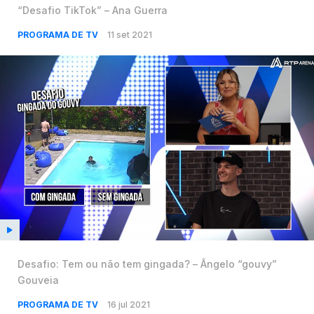
“Desafio TikTok” – Ana Guerra
PROGRAMA DE TV
11 set 2021
Desafio: Tem ou não tem gingada? – Ângelo “gouvy”
Gouveia
PROGRAMA DE TV
16 jul 2021