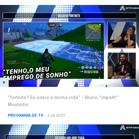
“Fortnite? Eu odeio a minha vida” – Bruno “impaKt”
Moutinho
PROGRAMA DE TV
2 jul 2021