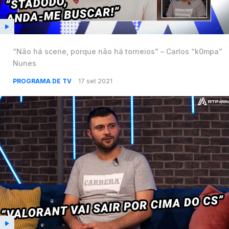
“Não há scene, porque não há torneios” – Carlos “k0mpa”
Nunes
PROGRAMA DE TV
17 set 2021