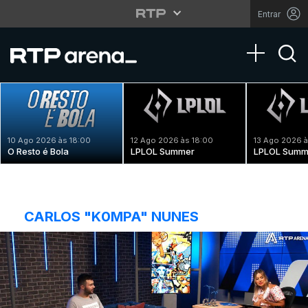
Entrar
Toggle na
10 Ago 2026 às 18:00
12 Ago 2026 às 18:00
13 Ago 2026 à
O Resto é Bola
LPLOL Summer
LPLOL Summ
CARLOS "K0MPA" NUNES