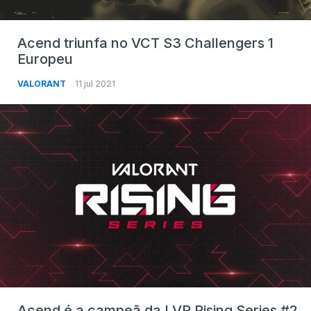
Acend triunfa no VCT S3 Challengers 1
Europeu
VALORANT
11 jul 2021
Acend é a campeã da LVP Rising Series #2