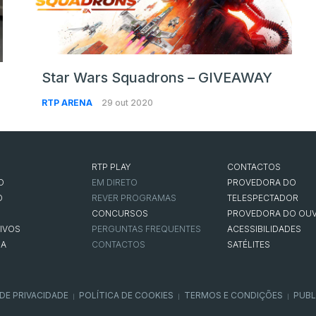
Star Wars Squadrons – GIVEAWAY
RTP ARENA
29 out 2020
RTP PLAY
CONTACTOS
O
EM DIRETO
PROVEDORA DO
O
REVER PROGRAMAS
TELESPECTADOR
CONCURSOS
PROVEDORA DO OUV
IVOS
PERGUNTAS FREQUENTES
ACESSIBILIDADES
NA
CONTACTOS
SATÉLITES
 DE PRIVACIDADE
POLÍTICA DE COOKIES
TERMOS E CONDIÇÕES
PUBL
|
|
|