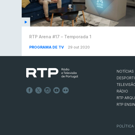
RTP Arena #17 – Temporada 1
PROGRAMA DE TV
29 out 2020
NOTÍCIAS
DESPORT
TELEVISÃ
RÁDIO
RTP ARQU
RTP ENSI
POLÍTICA