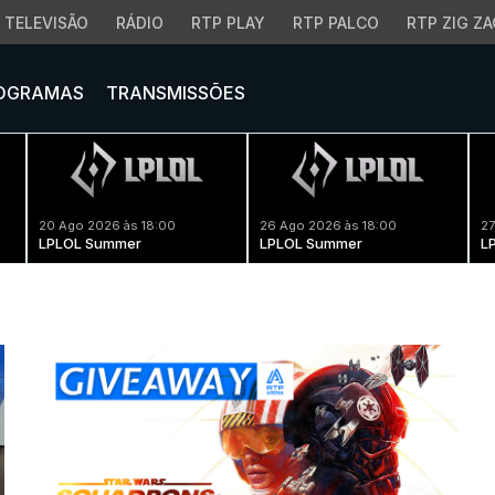
TELEVISÃO
RÁDIO
RTP PLAY
RTP PALCO
RTP ZIG ZA
OGRAMAS
TRANSMISSÕES
20 Ago 2026 às 18:00
26 Ago 2026 às 18:00
27
LPLOL Summer
LPLOL Summer
L