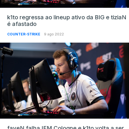
k1to regressa ao lineup ativo da BIG e tiziaN
é afastado
COUNTER-STRIKE
9 ago 2022
faveN falha IEM Cologne e k1to volta a ser