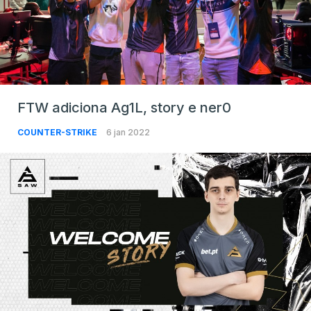
FTW adiciona Ag1L, story e ner0
COUNTER-STRIKE
6 jan 2022