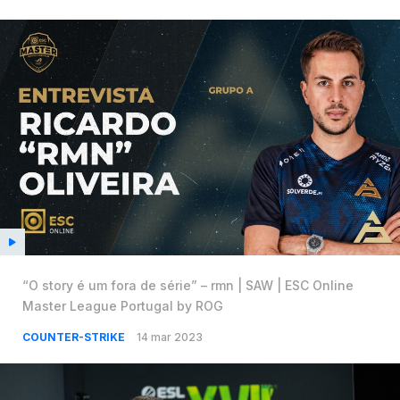
“O story é um fora de série” – rmn | SAW | ESC Online
Master League Portugal by ROG
COUNTER-STRIKE
14 mar 2023