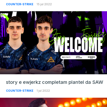
COUNTER-STRIKE
15 jul 2022
story e ewjerkz completam plantel da SAW
COUNTER-STRIKE
1 jul 2022