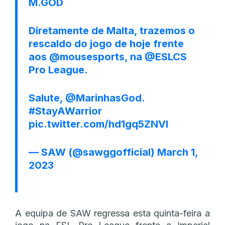
M.GOD
Diretamente de Malta, trazemos o
rescaldo do jogo de hoje frente
aos
@mousesports
, na
@ESLCS
Pro League.
Salute,
@MarinhasGod
.
#StayAWarrior
pic.twitter.com/hd1gq5ZNVl
— SAW (@sawggofficial)
March 1,
2023
A equipa de SAW regressa esta quinta-feira a