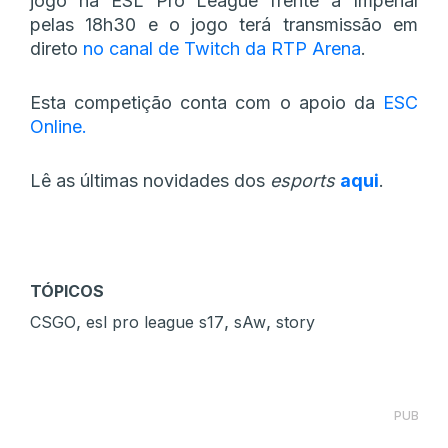
jogo na ESL Pro League frente a Imperial
pelas 18h30 e o jogo terá transmissão em
direto
no canal de Twitch da RTP Arena
.
Esta competição conta com o apoio da
ESC
Online.
Lê as últimas novidades dos
esports
aqui
.
TÓPICOS
,
,
,
CSGO
esl pro league s17
sAw
story
PUB