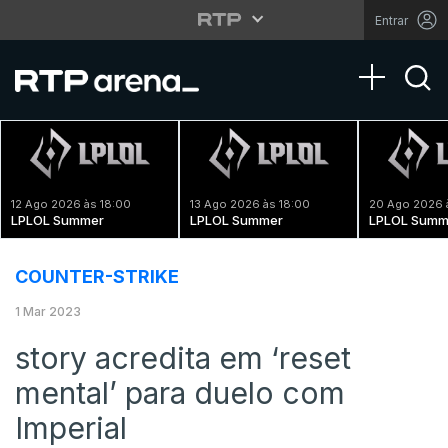
Entrar
Toggle na
12 Ago 2026 às 18:00
13 Ago 2026 às 18:00
20 Ago 2026 
LPLOL Summer
LPLOL Summer
LPLOL Summ
COUNTER-STRIKE
1 Mar 2023
story acredita em ‘reset
mental’ para duelo com
Imperial