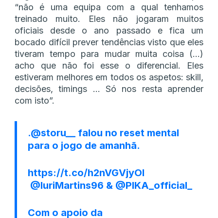
“não é uma equipa com a qual tenhamos
treinado muito. Eles não jogaram muitos
oficiais desde o ano passado e fica um
bocado difícil prever tendências visto que eles
tiveram tempo para mudar muita coisa (…)
acho que não foi esse o diferencial. Eles
estiveram melhores em todos os aspetos: skill,
decisões, timings … Só nos resta aprender
com isto”.
.
@storu__
falou no reset mental
para o jogo de amanhã.
https://t.co/h2nVGVjyOI
️
@IuriMartins96
&
@PIKA_official_
Com o apoio da