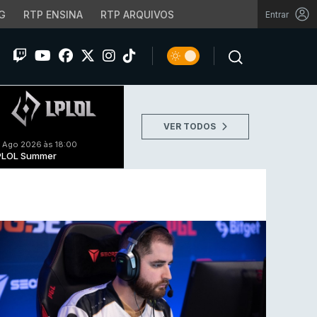
G
RTP ENSINA
RTP ARQUIVOS
Entrar
VER TODOS
 Ago 2026 às 18:00
PLOL Summer