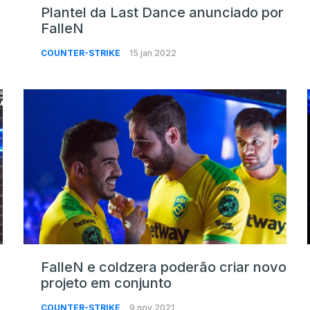
Plantel da Last Dance anunciado por
FalleN
COUNTER-STRIKE
15 jan 2022
FalleN e coldzera poderão criar novo
projeto em conjunto
COUNTER-STRIKE
9 nov 2021