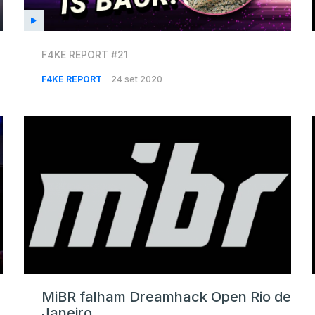
F4KE REPORT #21
F4KE REPORT
24 set 2020
MiBR falham Dreamhack Open Rio de
Janeiro