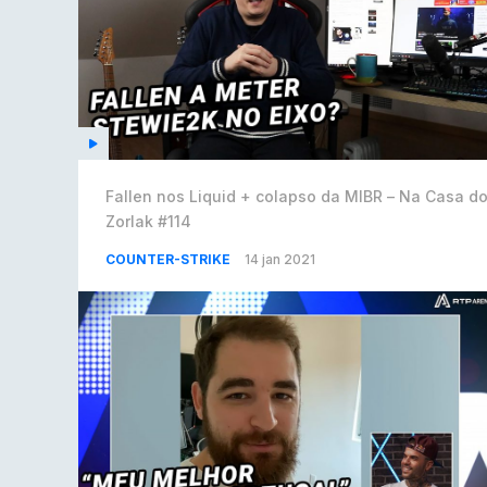
Fallen nos Liquid + colapso da MIBR – Na Casa d
Zorlak #114
COUNTER-STRIKE
14 jan 2021