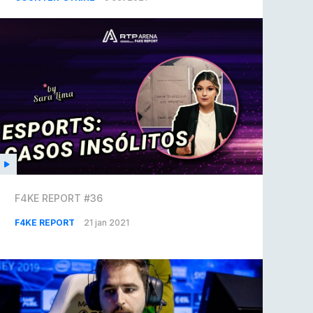
F4KE REPORT #36
F4KE REPORT
21 jan 2021