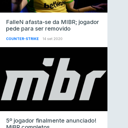
FalleN afasta-se da MIBR; jogador
pede para ser removido
COUNTER-STRIKE
14 set 2020
5º jogador finalmente anunciado!
MiBR completos