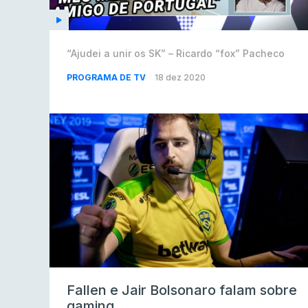
“Ajudei a unir os SK” – Ricardo “fox” Pacheco
PROGRAMA DE TV
18 dez 2020
Fallen e Jair Bolsonaro falam sobre
gaming