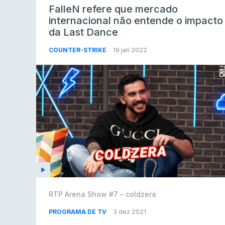
FalleN refere que mercado
internacional não entende o impacto
da Last Dance
COUNTER-STRIKE
19 jan 2022
RTP Arena Show #7 – coldzera
PROGRAMA DE TV
3 dez 2021