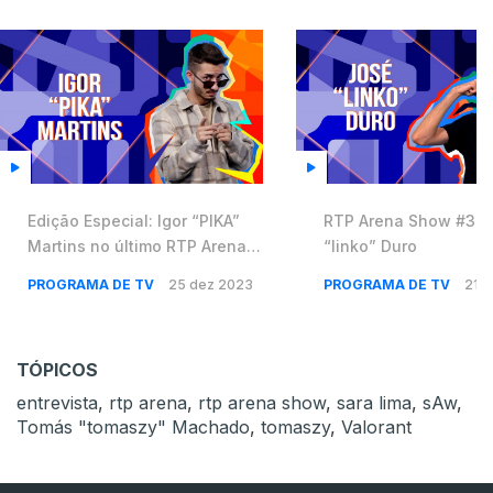
Edição Especial: Igor “PIKA”
RTP Arena Show #30 
Martins no último RTP Arena
“linko” Duro
Show 💥
PROGRAMA DE TV
25 dez 2023
PROGRAMA DE TV
21 
TÓPICOS
entrevista
,
rtp arena
,
rtp arena show
,
sara lima
,
sAw
,
Tomás "tomaszy" Machado
,
tomaszy
,
Valorant