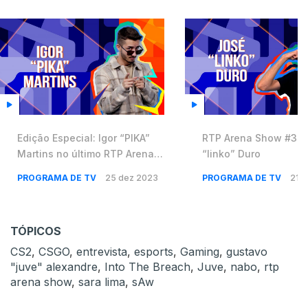
Edição Especial: Igor “PIKA”
RTP Arena Show #30 
Martins no último RTP Arena
“linko” Duro
Show 💥
PROGRAMA DE TV
25 dez 2023
PROGRAMA DE TV
21 
TÓPICOS
CS2
,
CSGO
,
entrevista
,
esports
,
Gaming
,
gustavo
"juve" alexandre
,
Into The Breach
,
Juve
,
nabo
,
rtp
arena show
,
sara lima
,
sAw