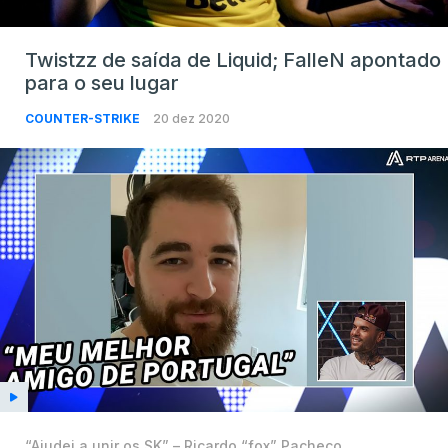
Twistzz de saída de Liquid; FalleN apontado
para o seu lugar
COUNTER-STRIKE
20 dez 2020
“Ajudei a unir os SK” – Ricardo “fox” Pacheco