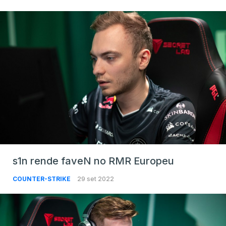
s1n rende faveN no RMR Europeu
COUNTER-STRIKE
29 set 2022