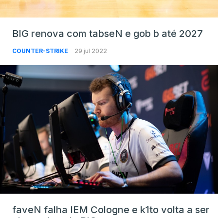
BIG renova com tabseN e gob b até 2027
COUNTER-STRIKE
29 jul 2022
faveN falha IEM Cologne e k1to volta a ser