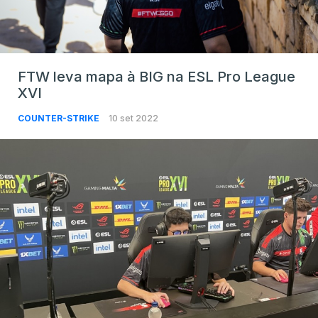
FTW leva mapa à BIG na ESL Pro League
XVI
COUNTER-STRIKE
10 set 2022