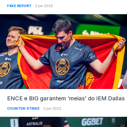
F4KE REPORT
2 jun 2022
ENCE e BIG garantem ‘meias’ do IEM Dallas
COUNTER-STRIKE
2 jun 2022