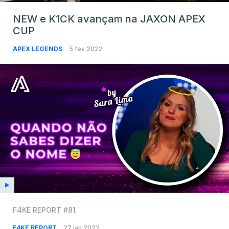
NEW e K1CK avançam na JAXON APEX
CUP
APEX LEGENDS
5 fev 2022
F4KE REPORT #81
F4KE REPORT
27 jan 2022