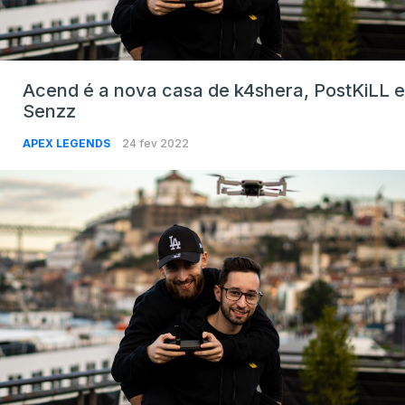
Acend é a nova casa de k4shera, PostKiLL e
Senzz
APEX LEGENDS
24 fev 2022