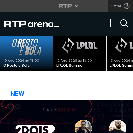
Entrar
Toggle na
10 Ago 2026 às 18:00
12 Ago 2026 às 18:00
13 Ago 2026 à
O Resto é Bola
LPLOL Summer
LPLOL Summ
NEW