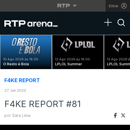
Entrar
Toggle na
10 Ago 2026 às 18:00
12 Ago 2026 às 18:00
13 Ago 2026 à
O Resto é Bola
LPLOL Summer
LPLOL Summ
F4KE REPORT
27 Jan 2022
F4KE REPORT #81
por Sara Lima