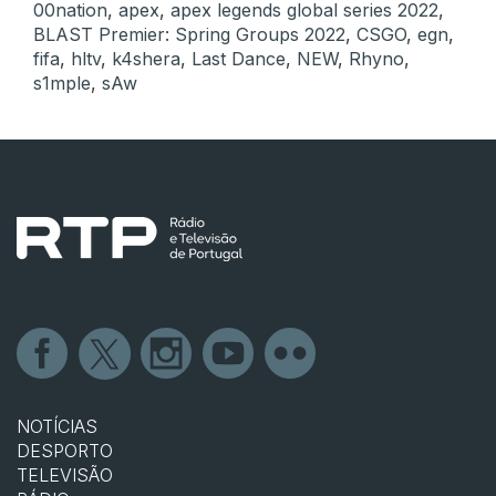
00nation
,
apex
,
apex legends global series 2022
,
BLAST Premier: Spring Groups 2022
,
CSGO
,
egn
,
fifa
,
hltv
,
k4shera
,
Last Dance
,
NEW
,
Rhyno
,
s1mple
,
sAw
NOTÍCIAS
DESPORTO
TELEVISÃO