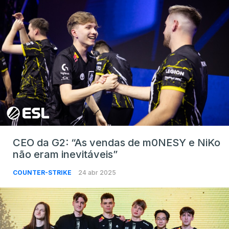
CEO da G2: “As vendas de m0NESY e NiKo
não eram inevitáveis”
COUNTER-STRIKE
24 abr 2025