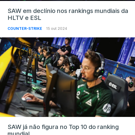
SAW em declínio nos rankings mundiais da
HLTV e ESL
COUNTER-STRIKE
15 out 2024
SAW já não figura no Top 10 do ranking
mundial