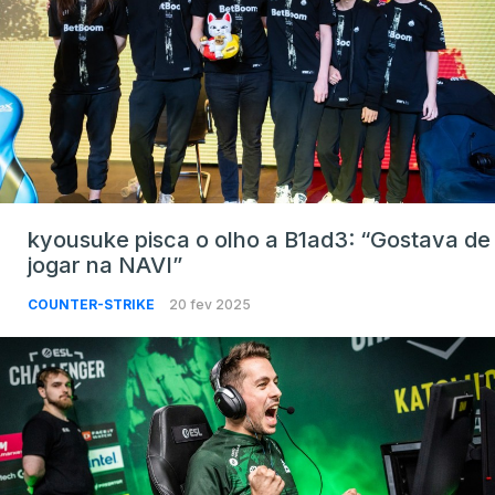
kyousuke pisca o olho a B1ad3: “Gostava de
jogar na NAVI”
COUNTER-STRIKE
20 fev 2025