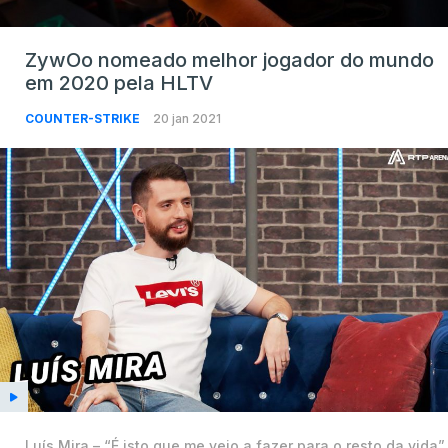
ZywOo nomeado melhor jogador do mundo
em 2020 pela HLTV
COUNTER-STRIKE
20 jan 2021
Luís Mira – “É isto que me vejo a fazer para o resto da vida”