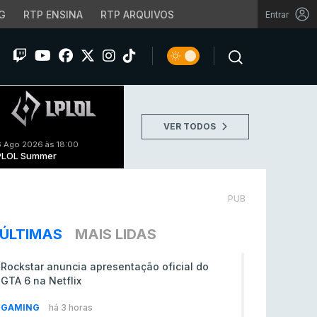
G
RTP ENSINA
RTP ARQUIVOS
Entrar
VER TODOS
 Ago 2026 às 18:00
PLOL Summer
PUB
ÚLTIMAS
MAIS LIDAS
Rockstar anuncia apresentação oficial do
GTA 6 na Netflix
GAMING
há 3 horas