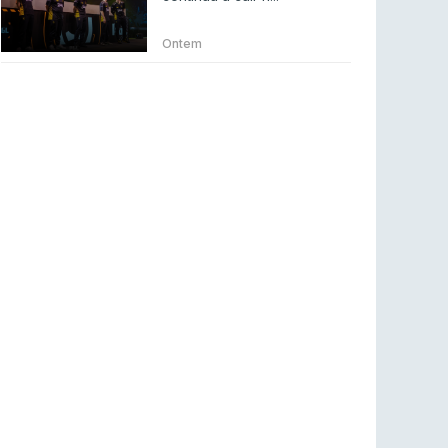
Betclic renova parceria com a RTP Arena para
a época 2026/27
Ontem
RTP ARENA
23 jul 2026
BLAST Bounty S2 na RTP Arena: Regressa o
melhor Counter-Strike
COUNTER-STRIKE
18 jul 2026
Wuant assina “The One”: O novo hino oficial
da LPLOL
LEAGUE OF LEGENDS
16 jul 2026
Roman Imperium Cup VIII abre inscrições com
SAW e Luminosity na lista
COUNTER-STRIKE
16 jul 2026