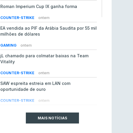
Roman Imperium Cup IX ganha forma
COUNTER-STRIKE
ontem
EA vendida ao PIF da Arábia Saudita por 55 mil
milhões de dólares
GAMING
ontem
jL chamado para colmatar baixas na Team
Vitality
COUNTER-STRIKE
ontem
SAW espreita estreia em LAN com
oportunidade de ouro
COUNTER-STRIKE
ontem
Era em risco? Vitality continua a cair no VRS
do Counter-Strike 2
MAIS NOTÍCIAS
COUNTER-STRIKE
ontem