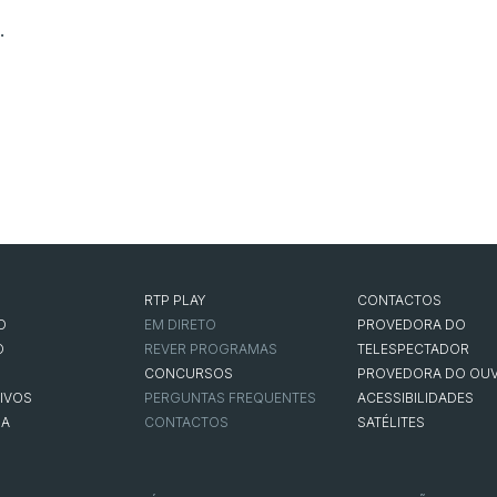
.
RTP PLAY
CONTACTOS
O
EM DIRETO
PROVEDORA DO
O
REVER PROGRAMAS
TELESPECTADOR
CONCURSOS
PROVEDORA DO OUV
IVOS
PERGUNTAS FREQUENTES
ACESSIBILIDADES
NA
CONTACTOS
SATÉLITES