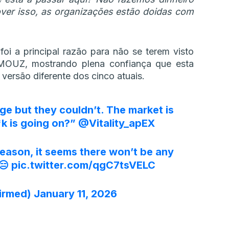
over isso, as organizações estão doidas com
oi a principal razão para não se terem visto
MOUZ, mostrando plena confiança que esta
versão diferente dos cinco atuais.
e but they couldn’t. The market is
*k is going on?”
@Vitality_apEX
season, it seems there won’t be any
 😑
pic.twitter.com/qgC7tsVELC
irmed)
January 11, 2026