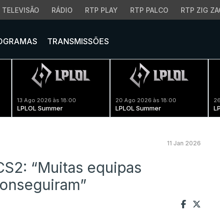
TELEVISÃO
RÁDIO
RTP PLAY
RTP PALCO
RTP ZIG ZA
OGRAMAS
TRANSMISSÕES
13 Ago 2026 às 18:00
20 Ago 2026 às 18:00
26
LPLOL Summer
LPLOL Summer
L
11 Jan 2026
S2: “Muitas equipas
conseguiram”