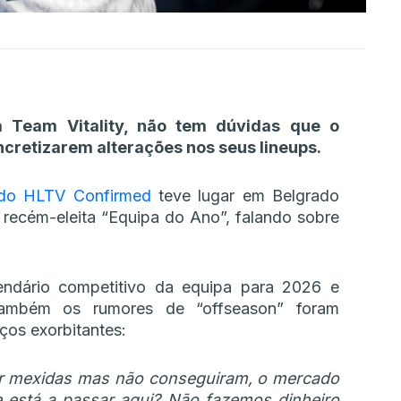
a Team Vitality, não tem dúvidas que o
cretizarem alterações nos seus lineups.
 do HLTV Confirmed
teve lugar em Belgrado
 recém-eleita “Equipa do Ano”, falando sobre
ndário competitivo da equipa para 2026 e
 também os rumores de “offseason” foram
ços exorbitantes:
er mexidas mas não conseguiram, o mercado
 está a passar aqui? Não fazemos dinheiro