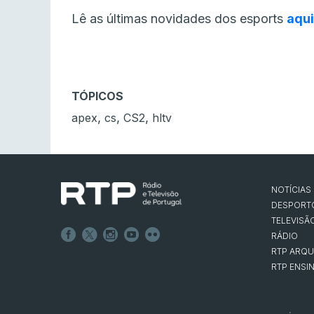
Lê as últimas novidades dos esports
aqui
TÓPICOS
,
,
,
apex
cs
CS2
hltv
NOTÍCIAS
DESPORT
TELEVISÃ
RÁDIO
RTP ARQU
RTP ENSI