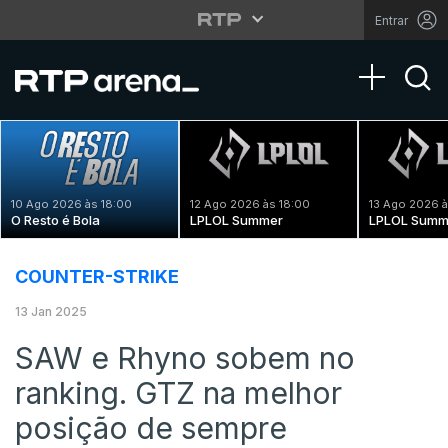
Entrar
Toggle na
10 Ago 2026 às 18:00
12 Ago 2026 às 18:00
13 Ago 2026 à
O Resto é Bola
LPLOL Summer
LPLOL Summ
COUNTER-STRIKE
13 Jan 2025
SAW e Rhyno sobem no
ranking. GTZ na melhor
posição de sempre