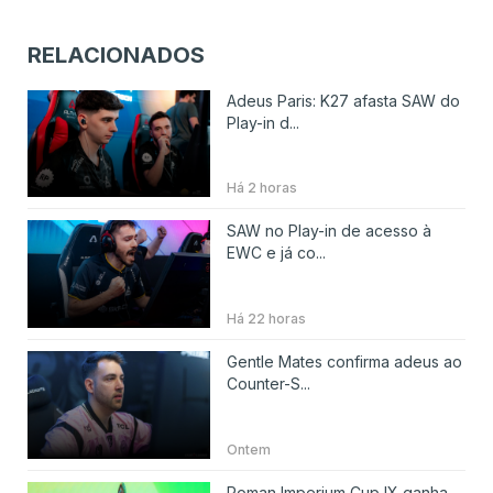
RELACIONADOS
Adeus Paris: K27 afasta SAW do
Play-in d...
Há 2 horas
SAW no Play-in de acesso à
EWC e já co...
Há 22 horas
Gentle Mates confirma adeus ao
Counter-S...
Ontem
Roman Imperium Cup IX ganha