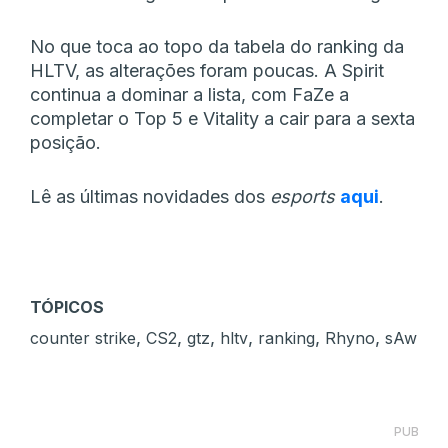
No que toca ao topo da tabela do ranking da
HLTV, as alterações foram poucas. A Spirit
continua a dominar a lista, com FaZe a
completar o Top 5 e Vitality a cair para a sexta
posição.
Lê as últimas novidades dos
esports
aqui
.
TÓPICOS
,
,
,
,
,
,
counter strike
CS2
gtz
hltv
ranking
Rhyno
sAw
PUB