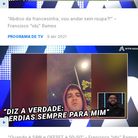
“Abdico da francesinha, vou andar sem roupa?!” –
Francisco “obj” Ramos
PROGRAMA DE TV
9 abr 2021
“Quando é SAW e OFFSET é 50-50” – Francisco “obj” Ramos