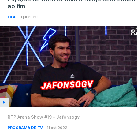
ao fim
FIFA
8 jul 2023
RTP Arena Show #19 – Jafonsogv
PROGRAMA DE TV
11 out 2022