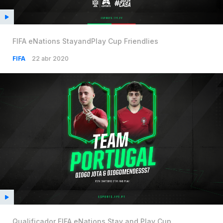
FIFA eNations StayandPlay Cup Friendlies
FIFA
22 abr 2020
Qualificador FIFA eNations Stay and Play Cup