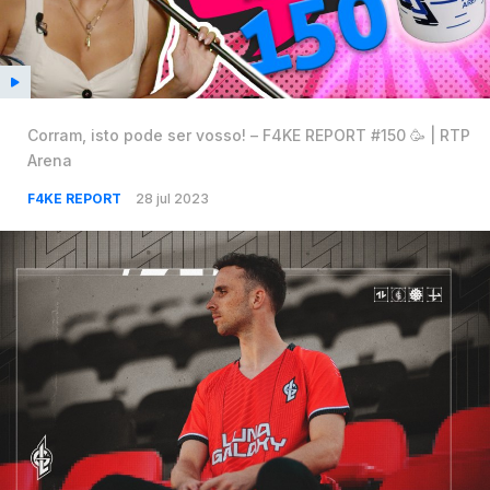
Corram, isto pode ser vosso! – F4KE REPORT #150 🥳 | RTP
Arena
F4KE REPORT
28 jul 2023