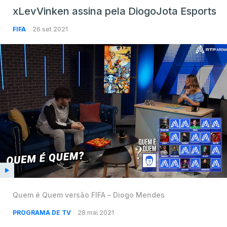
xLevVinken assina pela DiogoJota Esports
FIFA
26 set 2021
Quem é Quem versão FIFA – Diogo Mendes
PROGRAMA DE TV
28 mai 2021