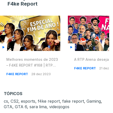
F4ke Report
Melhores momentos de 2023
A RTP Arena deseja a
– F4KE REPORT #168 | RTP
F4KE REPORT
21 dez 2
Arena
F4KE REPORT
28 dez 2023
TÓPICOS
cs
,
CS2
,
esports
,
f4ke report
,
fake report
,
Gaming
,
GTA
,
GTA 6
,
sara lima
,
videojogos