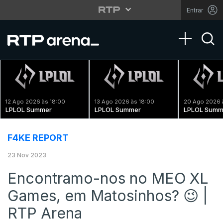
Entrar
Toggle na
12 Ago 2026 às 18:00
13 Ago 2026 às 18:00
20 Ago 2026 
LPLOL Summer
LPLOL Summer
LPLOL Summ
F4KE REPORT
23 Nov 2023
Encontramo-nos no MEO XL
Games, em Matosinhos? 😉 |
RTP Arena