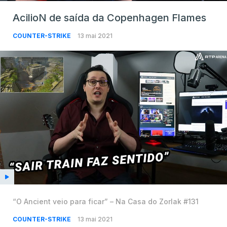
AcilioN de saída da Copenhagen Flames
COUNTER-STRIKE
13 mai 2021
“O Ancient veio para ficar” – Na Casa do Zorlak #131
COUNTER-STRIKE
13 mai 2021