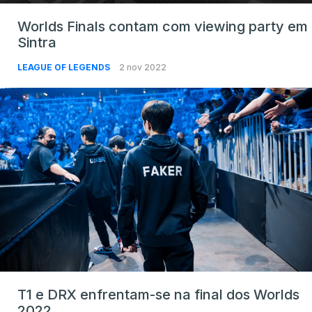
Worlds Finals contam com viewing party em
Sintra
LEAGUE OF LEGENDS
2 nov 2022
T1 e DRX enfrentam-se na final dos Worlds
2022