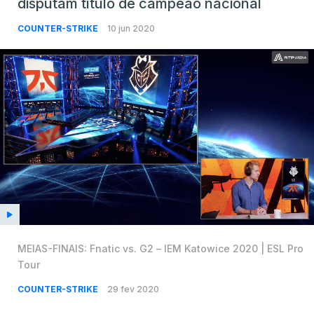
disputam título de campeão nacional
COUNTER-STRIKE
10 jun 2020
MEIAS-FINAIS: Fnatic vs. G2 – IEM Katowice 2020 | ESL Pro
Tour
COUNTER-STRIKE
29 fev 2020