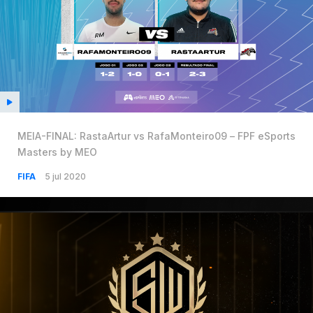
MEIA-FINAL: RastaArtur vs RafaMonteiro09 – FPF eSports
Masters by MEO
FIFA
5 jul 2020