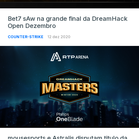
Bet7 sAw na grande final da DreamHack
Open Dezembro
COUNTER-STRIKE
12 dez 2020
mousesports e Astralis disputam titulo da