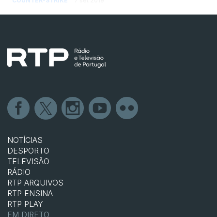
ESL One New York | Dia 3 – A Grande Final
está definida
COUNTER-STRIKE
29 set 2019