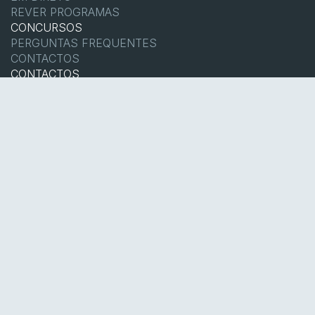
eXploit vencem GTZ Bulls e asseguram
presença na final da LPCS
COUNTER-STRIKE
13 set 2019