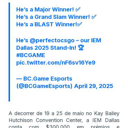
He’s a Major Winner! ✅
He’s a Grand Slam Winner! ✅
He’s a BLAST Winner!✅
He’s
@perfectocsgo
– our IEM
Dallas 2025 Stand-In! 🏆
#BCGAME
pic.twitter.com/nF6sv16Ye9
— BC.Game Esports
(@BCGameEsports)
April 29, 2025
A decorrer de 19 a 25 de maio no Kay Bailey
Hutchison Convention Center, a IEM Dallas
conta com $300,000 em prémios e