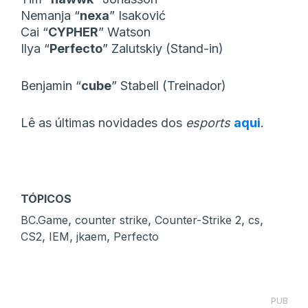
Nemanja “
nexa
” Isaković
Cai “
CYPHER
” Watson
Ilya “
Perfecto
” Zalutskiy (Stand-in)
Benjamin “⁠
cube⁠
” Stabell (Treinador)
Lê as últimas novidades dos
esports
aqui
.
TÓPICOS
,
,
,
,
BC.Game
counter strike
Counter-Strike 2
cs
,
,
,
CS2
IEM
jkaem
Perfecto
PUB