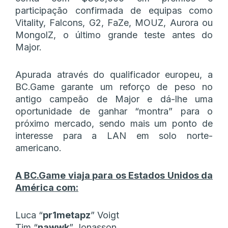
participação confirmada de equipas como
Vitality, Falcons, G2, FaZe, MOUZ, Aurora ou
MongolZ, o último grande teste antes do
Major.
Apurada através do qualificador europeu, a
BC.Game garante um reforço de peso no
antigo campeão de Major e dá-lhe uma
oportunidade de ganhar “montra” para o
próximo mercado, sendo mais um ponto de
interesse para a LAN em solo norte-
americano.
A BC.Game viaja para os Estados Unidos da
América com:
Luca “⁠
pr1metapz
⁠” Voigt
Tim “
nawwk
” Jonasson