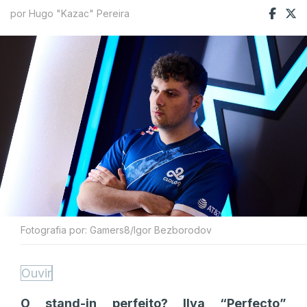
por Hugo "Kazac" Pereira
Fotografia por: Gamers8/Igor Bezborodov
Ouvir
O stand-in perfeito? Ilya “Perfecto”