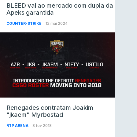
BLEED vai ao mercado com dupla da
Apeks garantida
COUNTER-STRIKE
12 mai 2024
Renegades contratam Joakim
"jkaem" Myrbostad
RTP ARENA
8 fev 2018