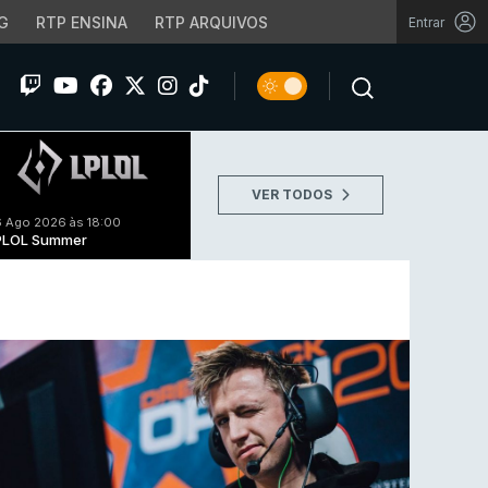
G
RTP ENSINA
RTP ARQUIVOS
Entrar
VER TODOS
 Ago 2026 às 18:00
PLOL Summer