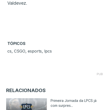
Valdevez.
TÓPICOS
,
,
,
cs
CSGO
esports
lpcs
PUB
RELACIONADOS
Primeira Jornada da LPCS já
com surpres...