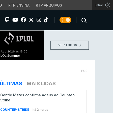
G
RTP ENSINA
RTP ARQUIVOS
Entrar
VER TODOS
 Ago 2026 às 18:00
PLOL Summer
PUB
ÚLTIMAS
MAIS LIDAS
Gentle Mates confirma adeus ao Counter-
Strike
COUNTER-STRIKE
há 2 horas