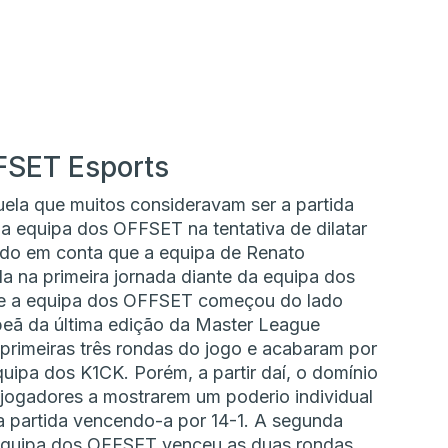
FSET Esports
uela que muitos consideravam ser a partida
r a equipa dos OFFSET na tentativa de dilatar
tendo em conta que a equipa de Renato
da na primeira jornada diante da equipa dos
nde a equipa dos OFFSET começou do lado
peã da última edição da Master League
primeiras três rondas do jogo e acabaram por
uipa dos K1CK. Porém, a partir daí, o domínio
jogadores a mostrarem um poderio individual
da partida vencendo-a por 14-1. A segunda
 equipa dos OFFSET venceu as duas rondas