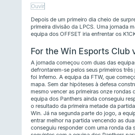
Ouvir
Depois de um primeiro dia cheio de surpr
primeira divisão da LPCS. Uma jornada m
equipa dos OFFSET iria enfrentar os K1C
For the Win Esports Club 
A jornada começou com duas das equipas 
defrontarem-se pelos seus primeiros três
foi Inferno. A equipa da FTW, que começo
mapa. Sem dar hipóteses à defesa constr
mesmo vencer as primeiras onze rondas d
equipa dos Panthers ainda conseguiu res
o resultado da primeira metade da partida
Win. Já na segunda parte do jogo, a equi
entrar melhor na partida vencendo as duas
conseguiu responder com uma ronda da su
seguintes com a equipa dos Panthers par