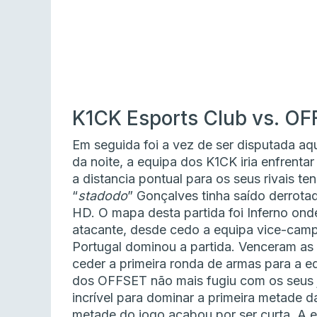
K1CK Esports Club vs. OF
Em seguida foi a vez de ser disputada aq
da noite, a equipa dos K1CK iria enfrenta
a distancia pontual para os seus rivais 
“
stadodo
” Gonçalves tinha saído derrota
HD. O mapa desta partida foi Inferno o
atacante, desde cedo a equipa vice-cam
Portugal dominou a partida. Venceram as 
ceder a primeira ronda de armas para a eq
dos OFFSET não mais fugiu com os seus 
incrível para dominar a primeira metade 
metade do jogo acabou por ser curta. A