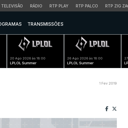
TELEVISÃO
RÁDIO
RTP PLAY
RTP PALCO
RTP ZIG ZA
OGRAMAS
TRANSMISSÕES
20 Ago 2026 às 18:00
26 Ago 2026 às 18:00
27
LPLOL Summer
LPLOL Summer
L
1 Fev 2019