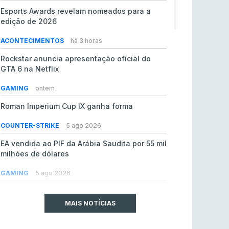
Esports Awards revelam nomeados para a
edição de 2026
ACONTECIMENTOS
há 3 horas
Rockstar anuncia apresentação oficial do
GTA 6 na Netflix
GAMING
ontem
Roman Imperium Cup IX ganha forma
COUNTER-STRIKE
5 ago 2026
EA vendida ao PIF da Arábia Saudita por 55 mil
milhões de dólares
GAMING
5 ago 2026
jL chamado para colmatar baixas na Team
Vitality
MAIS NOTÍCIAS
COUNTER-STRIKE
5 ago 2026