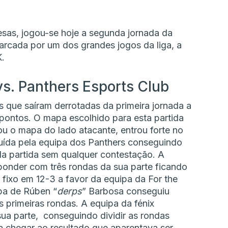
esas, jogou-se hoje a segunda jornada da
arcada por um dos grandes jogos da liga, a
K.
vs. Panthers Esports Club
que saíram derrotadas da primeira jornada a
 pontos. O mapa escolhido para esta partida
u o mapa do lado atacante, entrou forte no
uída pela equipa dos Panthers conseguindo
a partida sem qualquer contestação. A
ponder com três rondas da sua parte ficando
 fixo em 12-3 a favor da equipa da For the
pa de Rúben “
derps
” Barbosa conseguiu
 primeiras rondas. A equipa da fénix
a parte, conseguindo dividir as rondas
a chegar ao resultado que aparentava ser