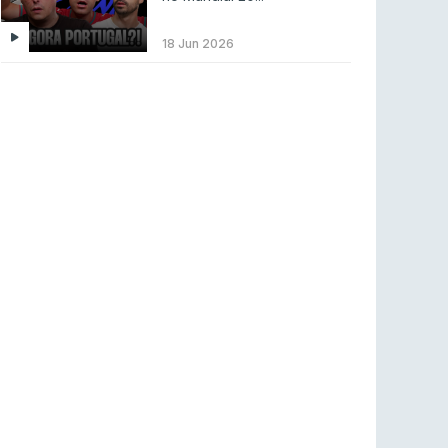
LEAGUE OF LEGENDS
3 ago 2026
MOUZ surpreende Spirit para vencer BLAST
18 Jun 2026
Bounty
COUNTER-STRIKE
2 ago 2026
Setembro recheado de LANs em Portugal
COUNTER-STRIKE
1 ago 2026
Betclic renova parceria com a RTP Arena para
a época 2026/27
RTP ARENA
23 jul 2026
BLAST Bounty S2 na RTP Arena: Regressa o
melhor Counter-Strike
COUNTER-STRIKE
18 jul 2026