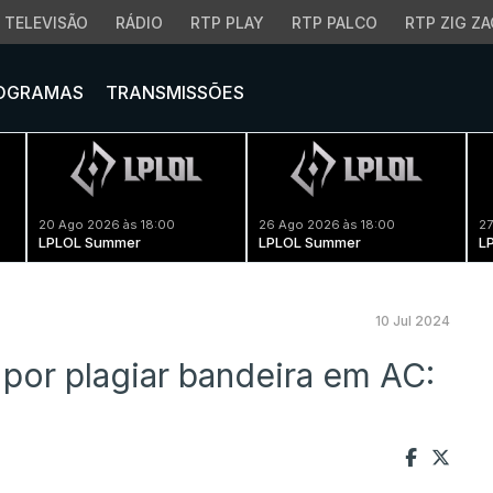
TELEVISÃO
RÁDIO
RTP PLAY
RTP PALCO
RTP ZIG ZA
OGRAMAS
TRANSMISSÕES
20 Ago 2026 às 18:00
26 Ago 2026 às 18:00
27
LPLOL Summer
LPLOL Summer
L
10 Jul 2024
por plagiar bandeira em AC: