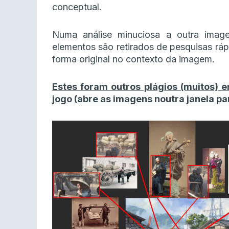
conceptual.
Numa análise minuciosa a outra imag
elementos são retirados de pesquisas rá
forma original no contexto da imagem.
Estes foram outros plágios (muitos)
jogo (abre as imagens noutra janela p