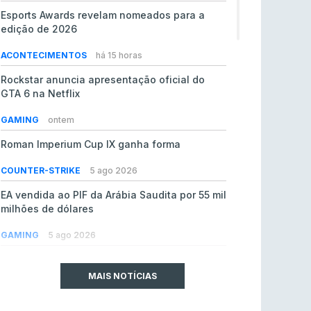
Esports Awards revelam nomeados para a
edição de 2026
ACONTECIMENTOS
há 15 horas
Rockstar anuncia apresentação oficial do
GTA 6 na Netflix
GAMING
ontem
Roman Imperium Cup IX ganha forma
COUNTER-STRIKE
5 ago 2026
EA vendida ao PIF da Arábia Saudita por 55 mil
milhões de dólares
GAMING
5 ago 2026
jL chamado para colmatar baixas na Team
Vitality
MAIS NOTÍCIAS
COUNTER-STRIKE
5 ago 2026