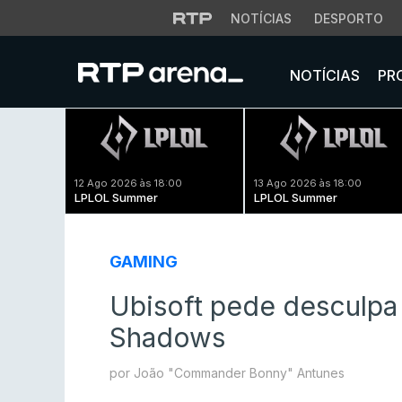
NOTÍCIAS
DESPORTO
NOTÍCIAS
PR
12 Ago 2026 às 18:00
13 Ago 2026 às 18:00
LPLOL Summer
LPLOL Summer
GAMING
Ubisoft pede desculpa 
Shadows
por João "Commander Bonny" Antunes