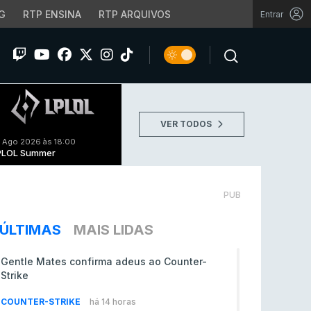
G
RTP ENSINA
RTP ARQUIVOS
Entrar
VER TODOS
 Ago 2026 às 18:00
PLOL Summer
PUB
ÚLTIMAS
MAIS LIDAS
Gentle Mates confirma adeus ao Counter-
Strike
COUNTER-STRIKE
há 14 horas