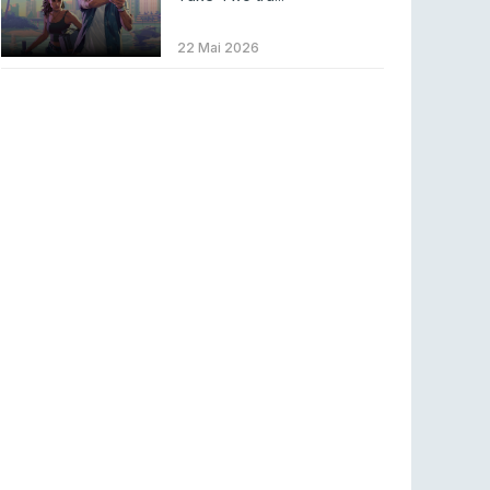
LEAGUE OF LEGENDS
3 ago 2026
MOUZ surpreende Spirit para vencer BLAST
22 Mai 2026
Bounty
COUNTER-STRIKE
2 ago 2026
Setembro recheado de LANs em Portugal
COUNTER-STRIKE
1 ago 2026
Betclic renova parceria com a RTP Arena para
a época 2026/27
RTP ARENA
23 jul 2026
BLAST Bounty S2 na RTP Arena: Regressa o
melhor Counter-Strike
COUNTER-STRIKE
18 jul 2026