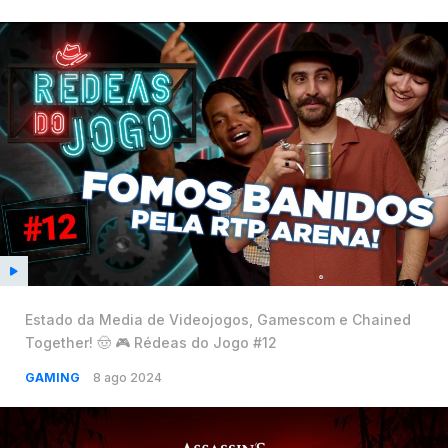
Estado da Media de Videojogos, Gamescom e Chained
Together! 🤠 🎮 Rédeas do Jogo #12
GAMING
8 ago 2024