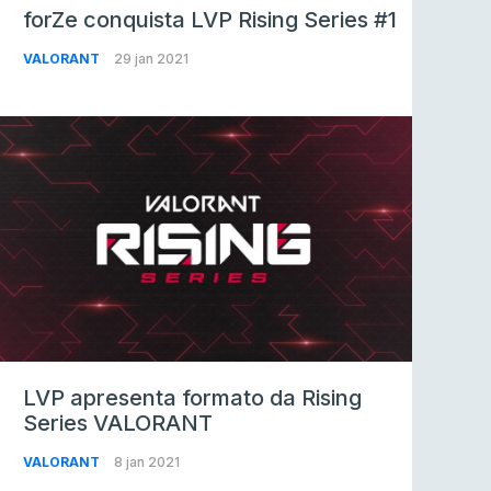
forZe conquista LVP Rising Series #1
VALORANT
29 jan 2021
LVP apresenta formato da Rising
Series VALORANT
VALORANT
8 jan 2021