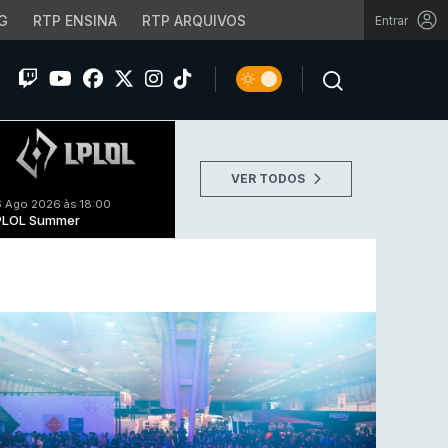
G
RTP ENSINA
RTP ARQUIVOS
Entrar
VER TODOS
 Ago 2026 às 18:00
PLOL Summer