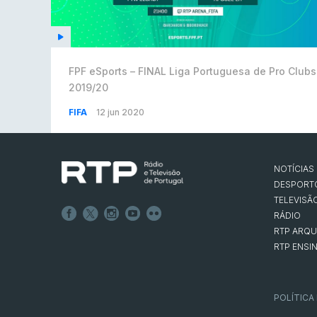
FPF eSports – FINAL Liga Portuguesa de Pro Clubs
2019/20
FIFA
12 jun 2020
NOTÍCIAS
DESPORT
TELEVISÃ
RÁDIO
RTP ARQU
RTP ENSI
POLÍTICA