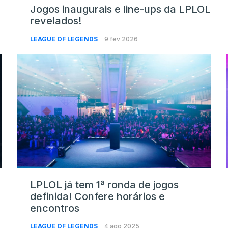
Jogos inaugurais e line-ups da LPLOL
revelados!
LEAGUE OF LEGENDS
9 fev 2026
LPLOL já tem 1ª ronda de jogos
definida! Confere horários e
encontros
LEAGUE OF LEGENDS
4 ago 2025