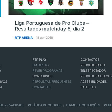
Liga Portuguesa de Pro Clubs –
Resultados matchday 5, dia 2
RTP ARENA
18 abr 2018
RTP PLAY
CONTACTOS
O
EM DIRETO
PROVEDORA DO
O
REVER PROGRAMAS
TELESPECTADOR
CONCURSOS
PROVEDORA DO OUV
IVOS
PERGUNTAS FREQUENTES
ACESSIBILIDADES
NA
CONTACTOS
SATÉLITES
 DE PRIVACIDADE
POLÍTICA DE COOKIES
TERMOS E CONDIÇÕES
PUBL
|
|
|