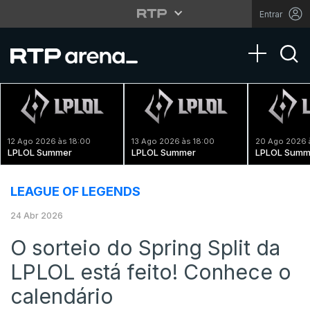
Entrar
Toggle na
12 Ago 2026 às 18:00
13 Ago 2026 às 18:00
20 Ago 2026 
LPLOL Summer
LPLOL Summer
LPLOL Summ
LEAGUE OF LEGENDS
24 Abr 2026
O sorteio do Spring Split da
LPLOL está feito! Conhece o
calendário