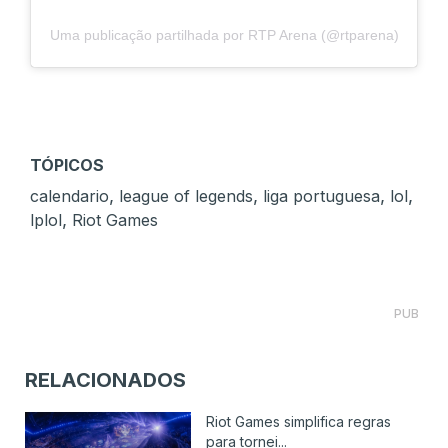
Uma publicação partilhada por RTP Arena (@rtparena)
TÓPICOS
,
,
,
,
calendario
league of legends
liga portuguesa
lol
,
lplol
Riot Games
PUB
RELACIONADOS
Riot Games simplifica regras
para tornei...