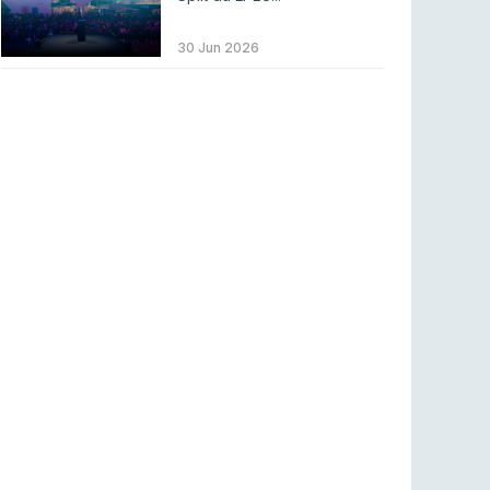
LEAGUE OF LEGENDS
3 ago 2026
MOUZ surpreende Spirit para vencer BLAST
30 Jun 2026
Bounty
COUNTER-STRIKE
2 ago 2026
Setembro recheado de LANs em Portugal
COUNTER-STRIKE
1 ago 2026
Betclic renova parceria com a RTP Arena para
a época 2026/27
RTP ARENA
23 jul 2026
BLAST Bounty S2 na RTP Arena: Regressa o
melhor Counter-Strike
COUNTER-STRIKE
18 jul 2026