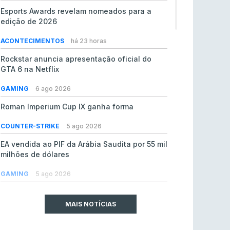
Esports Awards revelam nomeados para a
edição de 2026
ACONTECIMENTOS
há 23 horas
Rockstar anuncia apresentação oficial do
GTA 6 na Netflix
GAMING
6 ago 2026
Roman Imperium Cup IX ganha forma
COUNTER-STRIKE
5 ago 2026
EA vendida ao PIF da Arábia Saudita por 55 mil
milhões de dólares
GAMING
5 ago 2026
jL chamado para colmatar baixas na Team
Vitality
MAIS NOTÍCIAS
COUNTER-STRIKE
5 ago 2026