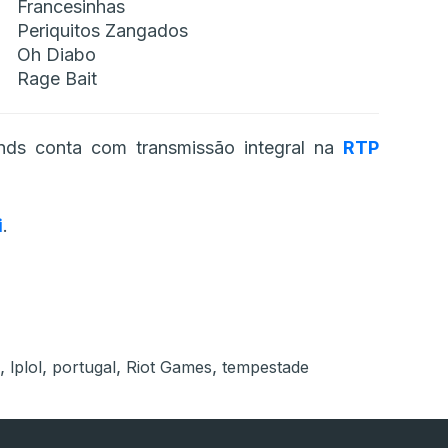
Francesinhas
Periquitos Zangados
Oh Diabo
Rage Bait
ds conta com transmissão integral na
RTP
i
.
,
,
,
,
lplol
portugal
Riot Games
tempestade