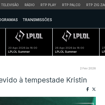
TELEVISÃO
RÁDIO
RTP PLAY
RTP PALCO
RTP ZIG ZA
OGRAMAS
TRANSMISSÕES
20 Ago 2026 às 18:00
26 Ago 2026 às 18:00
27
LPLOL Summer
LPLOL Summer
L
2 Fev 2026
evido à tempestade Kristin