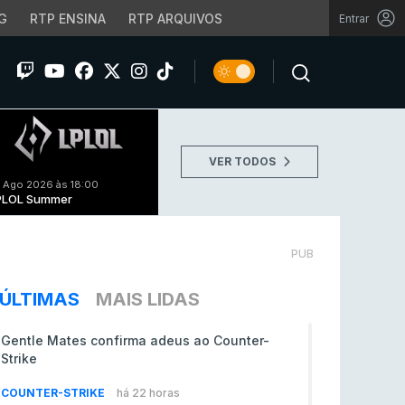
G
RTP ENSINA
RTP ARQUIVOS
Entrar
VER TODOS
 Ago 2026 às 18:00
PLOL Summer
PUB
ÚLTIMAS
MAIS LIDAS
Gentle Mates confirma adeus ao Counter-
Strike
COUNTER-STRIKE
há 22 horas