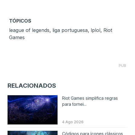
TÓPICOS
,
,
,
league of legends
liga portuguesa
lplol
Riot
Games
PUB
RELACIONADOS
Riot Games simplifica regras
para tornei...
4 Ago 2026
Códigos para ícones clássicos