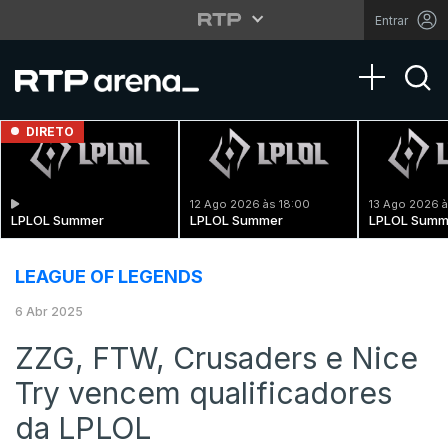
Entrar
Toggle na
DIRETO
12 Ago 2026 às 18:00
13 Ago 2026 à
LPLOL Summer
LPLOL Summer
LPLOL Summ
LEAGUE OF LEGENDS
6 Abr 2025
ZZG, FTW, Crusaders e Nice
Try vencem qualificadores
da LPLOL