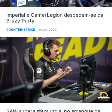
Imperial e GamerLegion despedem-se da
Brazy Party
COUNTER-STRIKE
29 abr 2023
SAW supera #9 mundial no arranque da