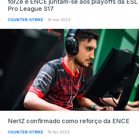
forZe e ENCE juntam-se aos playoffs da ESL
Pro League S17
COUNTER-STRIKE
16 mar 2023
NertZ confirmado como reforço da ENCE
COUNTER-STRIKE
16 fev 2023