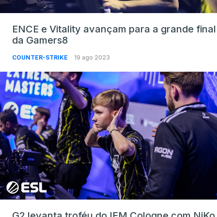
ENCE e Vitality avançam para a grande final
da Gamers8
COUNTER-STRIKE
19 ago 2023
G2 levanta troféu do IEM Cologne com NiKo