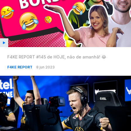
F4KE REPORT #145 de HOJE, não de amanhã! 😂
F4KE REPORT
8 jun 2023