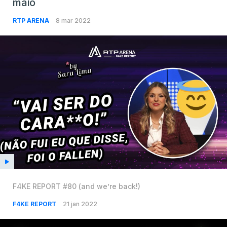
maio
RTP ARENA
8 mar 2022
F4KE REPORT #80 (and we’re back!)
F4KE REPORT
21 jan 2022