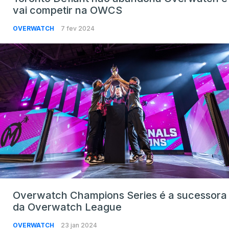
vai competir na OWCS
OVERWATCH
7 fev 2024
Overwatch Champions Series é a sucessora
da Overwatch League
OVERWATCH
23 jan 2024