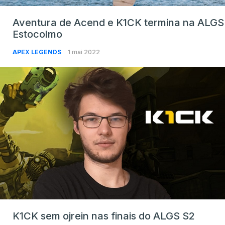
Aventura de Acend e K1CK termina na ALGS
Estocolmo
APEX LEGENDS
1 mai 2022
K1CK sem ojrein nas finais do ALGS S2