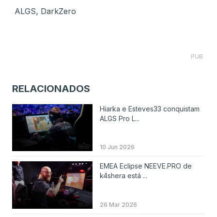
,
ALGS
DarkZero
PUB
RELACIONADOS
Hiarka e Esteves33 conquistam
ALGS Pro L...
10 Jun 2026
EMEA Eclipse NEEVE.PRO de
k4shera está ...
26 Mar 2026