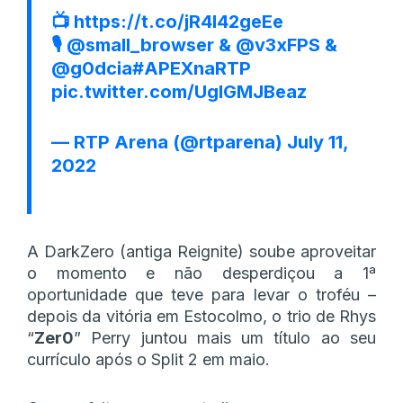
📺
https://t.co/jR4l42geEe
🎙
@small_browser
&
@v3xFPS
&
@g0dcia
#APEXnaRTP
pic.twitter.com/UglGMJBeaz
— RTP Arena (@rtparena)
July 11,
2022
A DarkZero (antiga Reignite) soube aproveitar
o momento e não desperdiçou a 1ª
oportunidade que teve para levar o troféu –
depois da vitória em Estocolmo, o trio de Rhys
“
Zer0
” Perry juntou mais um título ao seu
currículo após o Split 2 em maio.