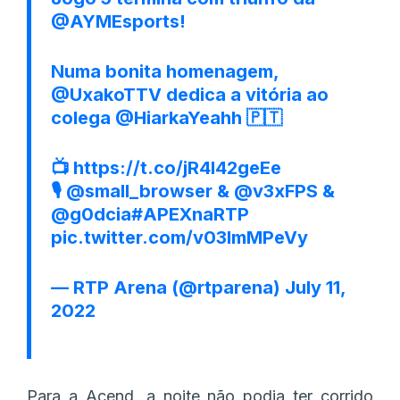
@AYMEsports
!
Numa bonita homenagem,
@UxakoTTV
dedica a vitória ao
colega
@HiarkaYeahh
🇵🇹
📺
https://t.co/jR4l42geEe
🎙
@small_browser
&
@v3xFPS
&
@g0dcia
#APEXnaRTP
pic.twitter.com/v03lmMPeVy
— RTP Arena (@rtparena)
July 11,
2022
Para a Acend, a noite não podia ter corrido