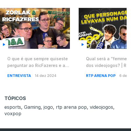
O que é que sempre quiseste
Qual será a “femme f
perguntar ao ‪RicFazeres‬ e ao
dos videojogos? | RT
‪Zorlak? | ROG Xmas Day
ENTREVISTA
14 dez 2024
RTP ARENA POP
6 dez
TÓPICOS
esports
,
Gaming
,
jogo
,
rtp arena pop
,
videojogos
,
voxpop