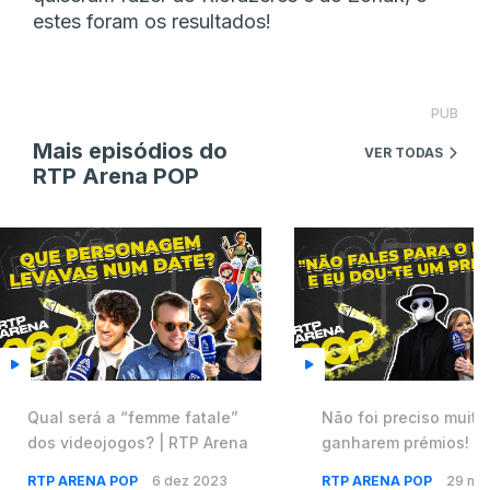
estes foram os resultados!
PUB
Mais episódios do
VER TODAS
RTP Arena POP
Qual será a “femme fatale”
Não foi preciso muito
dos videojogos? | RTP Arena
ganharem prémios! | 
Arena POP 🎙️
RTP ARENA POP
6 dez 2023
RTP ARENA POP
29 no