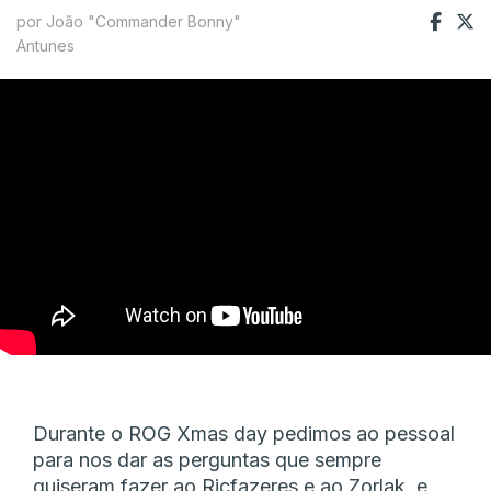
por João "Commander Bonny"
Antunes
Durante o ROG Xmas day pedimos ao pessoal
para nos dar as perguntas que sempre
quiseram fazer ao Ricfazeres e ao Zorlak, e