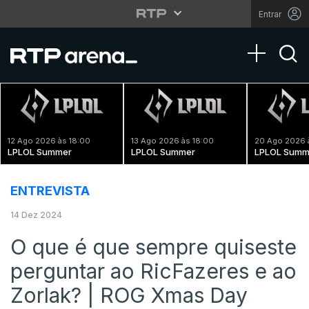
Entrar
Toggle na
12 Ago 2026 às 18:00
13 Ago 2026 às 18:00
20 Ago 2026 
LPLOL Summer
LPLOL Summer
LPLOL Summ
ENTREVISTA
14 Dez 2024
O que é que sempre quiseste
perguntar ao ‪RicFazeres‬ e ao
‪Zorlak? | ROG Xmas Day