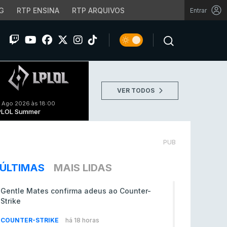
G
RTP ENSINA
RTP ARQUIVOS
Entrar
VER TODOS
 Ago 2026 às 18:00
PLOL Summer
PUB
ÚLTIMAS
MAIS LIDAS
Gentle Mates confirma adeus ao Counter-
Strike
COUNTER-STRIKE
há 18 horas