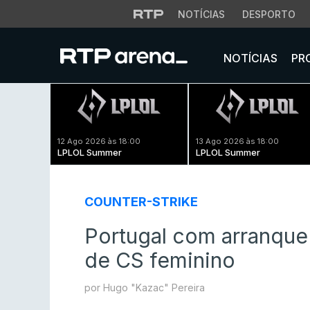
NOTÍCIAS
DESPORTO
NOTÍCIAS
PR
12 Ago 2026 às 18:00
13 Ago 2026 às 18:00
LPLOL Summer
LPLOL Summer
COUNTER-STRIKE
Portugal com arranque
de CS feminino
por Hugo "Kazac" Pereira