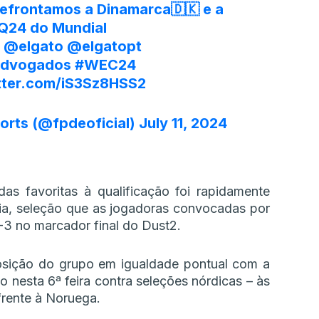
efrontamos a Dinamarca🇩🇰 e a
Q24
do Mundial
@elgato
@elgatopt
advogados
#WEC24
itter.com/iS3Sz8HSS2
orts (@fpdeoficial)
July 11, 2024
as favoritas à qualificação foi rapidamente
ia, seleção que as jogadoras convocadas por
3 no marcador final do Dust2.
posição do grupo em igualdade pontual com a
nesta 6ª feira contra seleções nórdicas – às
frente à Noruega.