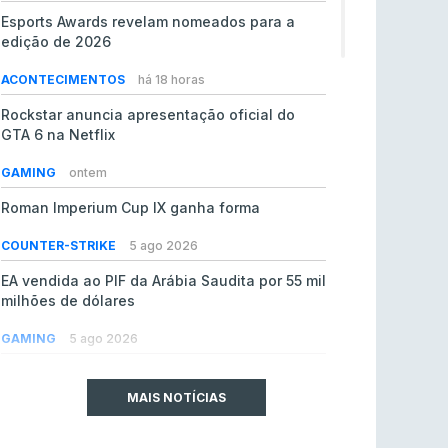
Esports Awards revelam nomeados para a
edição de 2026
ACONTECIMENTOS
há 18 horas
Rockstar anuncia apresentação oficial do
GTA 6 na Netflix
GAMING
ontem
Roman Imperium Cup IX ganha forma
COUNTER-STRIKE
5 ago 2026
EA vendida ao PIF da Arábia Saudita por 55 mil
milhões de dólares
GAMING
5 ago 2026
jL chamado para colmatar baixas na Team
Vitality
MAIS NOTÍCIAS
COUNTER-STRIKE
5 ago 2026