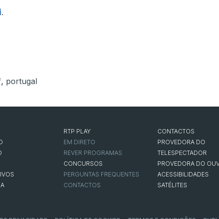
i
.
,
f
portugal
RTP PLAY
CONTACTOS
O
EM DIRETO
PROVEDORA DO
O
REVER PROGRAMAS
TELESPECTADOR
CONCURSOS
PROVEDORA DO OUV
IVOS
PERGUNTAS FREQUENTES
ACESSIBILIDADES
NA
CONTACTOS
SATÉLITES