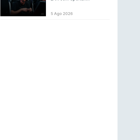
LEAGUE OF LEGENDS
3 ago 2026
MOUZ surpreende Spirit para vencer BLAST
5 Ago 2026
Bounty
COUNTER-STRIKE
2 ago 2026
Setembro recheado de LANs em Portugal
COUNTER-STRIKE
1 ago 2026
Betclic renova parceria com a RTP Arena para
a época 2026/27
RTP ARENA
23 jul 2026
BLAST Bounty S2 na RTP Arena: Regressa o
melhor Counter-Strike
COUNTER-STRIKE
18 jul 2026