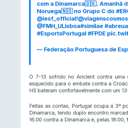
com a Dinamarca🇩🇰. Amanhã d
Noruega🇳🇴 no Grupo C do
#ER
@iesf_official
!
@viagenscosmos
@FMH_ULisboa
#similae
#abreu
#EsportsPortugal
#FPDE
pic.tw
— Federação Portuguesa de Esp
O 7-13 sofrido no Ancient contra uma d
esquecido para o embate contra a Croác
HS bateram confortavelmente com um 13-
Feitas as contas, Portugal ocupa a 3ª 
Dinamarca, tendo duplo encontro marcado 
16:00 contra a Dinamarca e, pelas 18:00, 