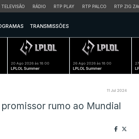
TELEVISÃO
RÁDIO
RTP PLAY
RTP PALCO
RTP ZIG ZA
OGRAMAS
TRANSMISSÕES
20 Ago 2026 às 18:00
26 Ago 2026 às 18:00
27
LPLOL Summer
LPLOL Summer
L
11 Jul 2024
 promissor rumo ao Mundial