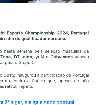
ld Esports Championship 2024, Portugal
ro dia do qualificador europeu.
do nesta semana pela seleção masculina de
r
Zana
,
D7
,
aida
,
yuN
e
CatyJones
venceu
tar para o Grupo C.
o Dust2 inaugurou a participação de Portugal
errota contra a Suécia que, apesar de não
s retirou ímpeto.
em 3° lugar, em igualdade pontual