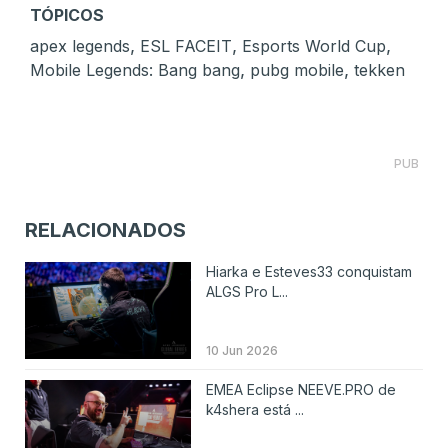
TÓPICOS
,
,
,
apex legends
ESL FACEIT
Esports World Cup
,
,
Mobile Legends: Bang bang
pubg mobile
tekken
PUB
RELACIONADOS
Hiarka e Esteves33 conquistam
ALGS Pro L...
10 Jun 2026
EMEA Eclipse NEEVE.PRO de
k4shera está ...