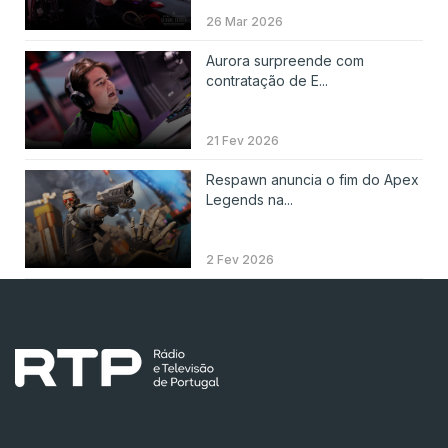
26 Mar 2026
Aurora surpreende com
contratação de E...
21 Fev 2026
Respawn anuncia o fim do Apex
Legends na...
2 Fev 2026