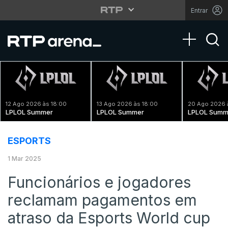
Entrar
Toggle na
12 Ago 2026 às 18:00
13 Ago 2026 às 18:00
20 Ago 2026 
LPLOL Summer
LPLOL Summer
LPLOL Summ
ESPORTS
1 Mar 2025
Funcionários e jogadores
reclamam pagamentos em
atraso da Esports World cup