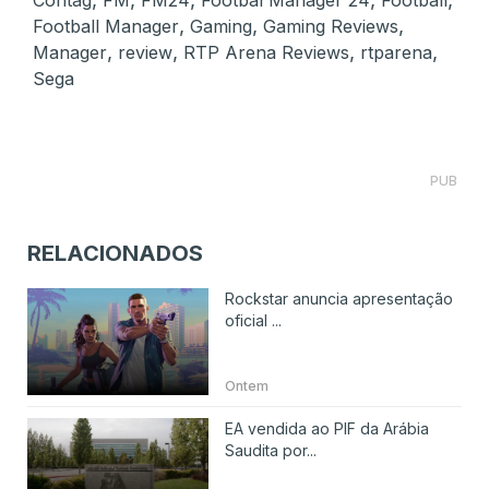
Contag
FM
FM24
Footbal Manager 24
Football
,
,
,
Football Manager
Gaming
Gaming Reviews
,
,
,
,
Manager
review
RTP Arena Reviews
rtparena
Sega
PUB
RELACIONADOS
Rockstar anuncia apresentação
oficial ...
Ontem
EA vendida ao PIF da Arábia
Saudita por...