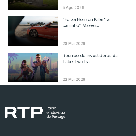
5 Ago 2026
"Forza Horizon Killer" a
caminho? Maveri...
28 Mai 2026
Reunião de investidores da
Take-Two tra...
22 Mai 2026