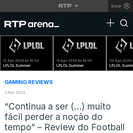
Entrar
Toggle na
12 Ago 2026 às 18:00
13 Ago 2026 às 18:00
20 Ago 2026 
LPLOL Summer
LPLOL Summer
LPLOL Summ
GAMING REVIEWS
2 Nov 2023
“Continua a ser (…) muito
fácil perder a noção do
tempo” – Review do Football